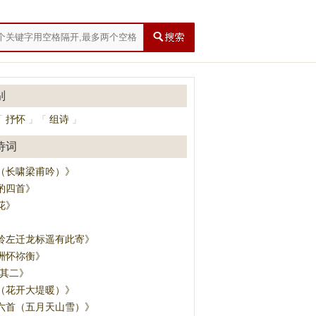
别
抒怀
组诗
「
」
「
」
诗词
（长啸梁甫吟）》
酌四首》
花》
》
龄左迁龙标遥有此寄》
洲怀祢衡》
·其二》
（花开大堤暖）》
六首（五月天山雪）》