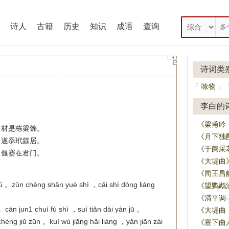
诗人
古籍
历史
知识
成语
查询
诗词类
咏物
「
」
李白的
《梁甫吟
，材是栋梁馀。
《月下独
，遂忝玳筵居。
《于阗采
，偃蹇在君门。
《大堤曲
《闻王昌
shū 。zūn chéng shān yuè shì ，cái shì dòng liáng
《望鹦鹉
《清平调
 。cán jun1 chuí fú shì ，suí tiǎn dài yàn jū 。
《大堤曲
ng jiǔ zūn 。kuì wú jiāng hǎi liàng ，yǎn jiǎn zài
《塞下曲