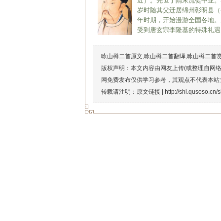
近）。先世于隋末流徙中亚。
岁时随其父迁居绵州彰明县（
年时期，开始漫游全国各地。
受到唐玄宗李隆基的特殊礼遇
咏山樽二首原文,咏山樽二首翻译,咏山樽二首
版权声明：本文内容由网友上传(或整理自网
网免费发布仅供学习参考，其观点不代表本站
转载请注明：原文链接 |
http://shi.qusoso.cn/