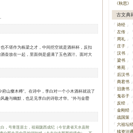
《秋思》
古文典
。
诗经
「
」
左传
「
」
周礼
「
」
庄子
「
」
。也不堪作为栋梁之才，中间挖空就是酒杯杯，反扣
汉书
「
」
的酒壶放在一起，里面倒是盛满了玉色酒汁。面对大
梁书
「
」
将苑
「
」
后汉书
「
商君书
「
旧唐书
「
少府山瘿木樽”。在诗中，李白对一个小木酒杯就说了
鬼谷子
「
风趣与幽默，也足见李白的诗歌才华。“外与金罍
反经
「
」
金刚经
「
战国策
「
六祖坛
「
，字太白，号青莲居士，祖籍陇西成纪（今甘肃省天水县附
续资治
「