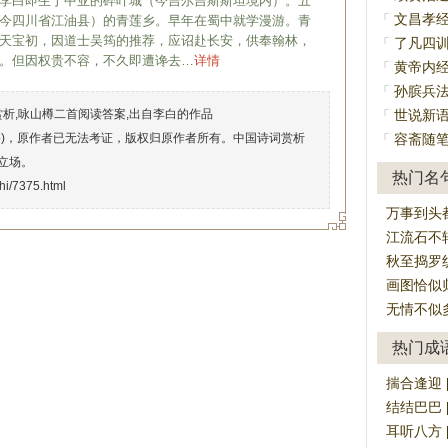
李白即生于中亚的碎叶城（今吉尔吉斯斯坦境内）。五
文昌孝
「
今四川省江油县）的青莲乡。早年在蜀中就学漫游。青
天宝初，因道士吴筠的推荐，应诏赴长安，供奉翰林，
了凡四
「
。但因权贵不容，不久即遭谗去…
详情
黄帝内
「
孙膑兵
「
赏析,咏山樽二首阅读答案,出自李白的作品
世说新
「
络)，原作者已无法考证，版权归原作者所有。中国诗词赏析
容斋随
「
立场。
热门名
shi/7375.html
万事到头
江流石不
秋至捣罗
画图恰似
无情不似
热门成
揣合逢迎 [ch
结结巴巴 [ji
耳听八方 [ěr