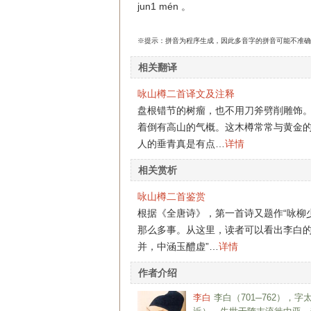
jun1 mén 。
※提示：拼音为程序生成，因此多音字的拼音可能不准确
相关翻译
咏山樽二首译文及注释
盘根错节的树瘤，也不用刀斧劈削雕饰
着倒有高山的气概。这木樽常常与黄金
人的垂青真是有点…
详情
相关赏析
咏山樽二首鉴赏
根据《全唐诗》，第一首诗又题作“咏柳
那么多事。从这里，读者可以看出李白的
并，中涵玉醴虚”…
详情
作者介绍
李白
李白（701─762）