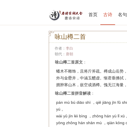
首页
古诗
名句
咏山樽二首
作者：
李白
朝代：
唐朝
咏山樽二首原文
：
蟠木不雕饰，且将斤斧疏。樽成山岳势
外与金罍并，中涵玉醴虚。惭君垂拂拭
拥肿寒山木，嵌空成酒樽。愧无江海量
咏山樽二首拼音解读
：
pán mù bú diāo shì ，qiě jiāng jīn fǔ 
yú 。
wài yǔ jīn léi bìng ，zhōng hán yù lǐ xū
yōng zhǒng hán shān mù ，qiàn kōng ché