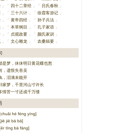
经
四十二章经
吕氏春秋
」
「
」
「
」
训
三十六计
徐霞客游记
」
「
」
「
」
经
黄帝四经
孙子兵法
」
「
」
「
」
法
本草纲目
孔子家语
」
「
」
「
」
语
贞观政要
颜氏家训
」
「
」
「
」
笔
文心雕龙
农桑辑要
」
「
」
「
」
句
都是梦，休休明日黄花蝶也愁
转，遗恨失吞吴
纨，泪满未能开
归家梦，千里河山寸许长
多情苦一寸还成千万缕
语
uǎi hé féng yíng]
ē jiē bā bā]
 tīng bā fāng]