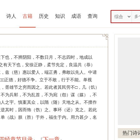
诗人
古籍
历史
知识
成语
查询
》
下也，不辨阴阳，不数日月，不志四时，地成以
之有天下也，安徐正静，柔节先定，良温共（恭）
仁，兹（慈）惠以爱人，端正勇，弗敢以先人。中请
□□□正德，好德不争。立于不敢，行于不能。单视
，胥雄节之穷而因之。若此者其民劳不□，几（饥）
，不为兵邾，不为乱首，不为宛（怨）谋（媒），不
劫人之宇。慎案其众，以隋（随）天地之从。不擅作
天逆其时，因而饰（饬）之。事环（还）克之。若此
，单（战）朕（胜）于外，福生于内。用力甚少，名
热门诗
四经章节目录
下一章
』 『
』