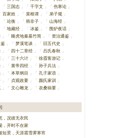
三国志
千字文
伤寒论
」
「
」
「
」
「
」
百家姓
菜根谭
弟子规
「
」
「
」
「
」
论衡
韩非子
山海经
」
「
」
「
」
「
」
地藏经
冰鉴
围炉夜话
」
「
」
「
」
「
」
经
睡虎地秦墓竹简
资治通鉴
」
「
」
「
」
通鉴
梦溪笔谈
旧五代史
」
「
」
「
」
经
四十二章经
吕氏春秋
」
「
」
「
」
训
三十六计
徐霞客游记
」
「
」
「
」
经
黄帝四经
孙子兵法
」
「
」
「
」
法
本草纲目
孔子家语
」
「
」
「
」
语
贞观政要
颜氏家训
」
「
」
「
」
笔
文心雕龙
农桑辑要
」
「
」
「
」
」
句
死，况彼无衣民
菊，开时不在家
催短景，天涯霜雪霁寒宵