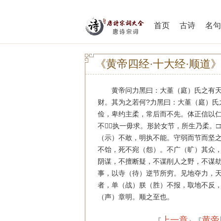
首页
古诗
名句
《黄帝四经·十大经·顺道
黄帝问力黑曰：大堇（庭）氏之有天
财。其为之若何?力黑曰：大堇（庭）氏
俭，卑约主柔，常后而不先。体正信以
不，执一毋求。形於女节，所生乃柔。
（示）不敢，明执不能。守弱而节而坚之
不饴，死不宛（怨）。不广（旷）其众
阴谋，不擅断疑，不谋削人之野，不谋
事，以寺（待）逆节所穷。见地夺力，
者，单（战）朕（胜）不报，取地不反
（声）章明。顺之至也。
上一章
黄帝
『
』『