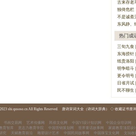
古来存老
独倚危栏
不是诚斋
东风静、
热门成
三旬九食 [sā
东海捞针 [dō
纸贵洛阳 [zh
明争暗斗 [m
更令明号 [gē
日省月试 [rì
民不聊生 [mí
2023 shi.qusoso.cn All Rights Reserved.
唐诗宋词大全（诗词大辞典）
◇
收藏证书查
书画交易网
艺术传播网
民俗文化网
中国VI设计知识网
中国企业培训网
教育智库
意志力教育学院
中国营销策划网
世界童话故事网
家庭教育顶层设
研究
天赋教育前沿
雕塑设计艺术
中国民间故事网
中国珠宝文化网
文玩收