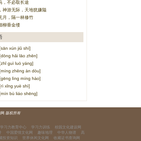
马，不必取长途
，神游无际，天地犹嫌隘
无月，隔一林修竹
细柳垂金缕
语
n xún jiǔ shí]
ng hǎi lāo zhēn]
ǐ guì luò yáng]
íng zhēng àn dòu]
ng lìng míng hào]
 xǐng yuè shì]
n bù liáo shēng]
询网
版权所有
学习力教育中心
学习力训练
校园文化建设网
计
中国爱情文化网
趣味地理
中华人物谱
高
藏投资知识
世界休闲文化网
收藏证书查询网