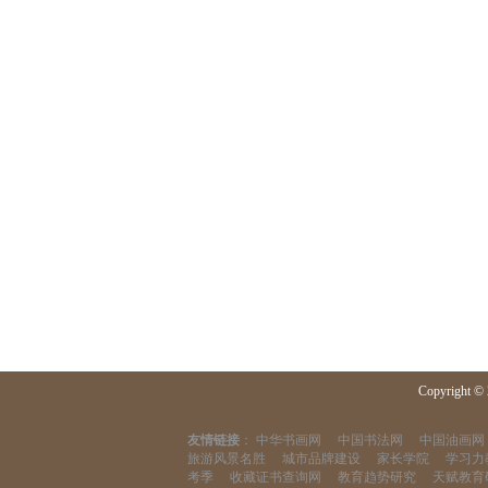
Copyright © 
友情链接
：
中华书画网
中国书法网
中国油画网
旅游风景名胜
城市品牌建设
家长学院
学习力
考季
收藏证书查询网
教育趋势研究
天赋教育