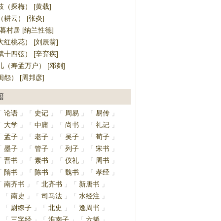
（探梅） [黄载]
耕云） [张炎]
暮村居 [纳兰性德]
红桃花） [刘辰翁]
十四弦） [辛弃疾]
（寿孟万户） [邓剡]
怨） [周邦彦]
籍
论语
史记
周易
易传
「
」
「
」
「
」
「
」
大学
中庸
尚书
礼记
「
」
「
」
「
」
「
」
孟子
老子
吴子
荀子
「
」
「
」
「
」
「
」
墨子
管子
列子
宋书
「
」
「
」
「
」
「
」
晋书
素书
仪礼
周书
「
」
「
」
「
」
「
」
隋书
陈书
魏书
孝经
「
」
「
」
「
」
「
」
南齐书
北齐书
新唐书
「
」
「
」
「
」
南史
司马法
水经注
」
「
」
「
」
「
」
尉缭子
北史
逸周书
」
「
」
「
」
「
」
三字经
淮南子
六韬
」
「
」
「
」
「
」