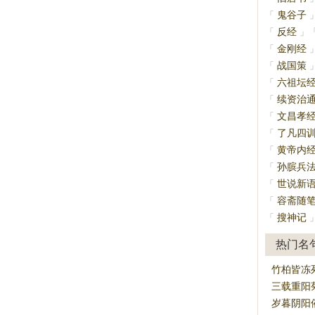
鬼谷子
「
反经
「
」
金刚经
「
战国策
「
六祖坛
「
续资治
「
文昌孝
「
了凡四
「
黄帝内
「
孙膑兵
「
世说新
「
容斋随
「
搜神记
「
热门名
竹柏皆冻
三载重阳
岁暮阴阳