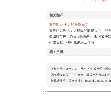
相关翻译
黄帝四经 十大经顺道译文
黄帝问力黑说：大庭氏的取得天下，他
知四时节序，然而阴阳晦明、四时节序
生成长就。他究竟是怎…
详情
相关赏析
版权声明：本文内容由网友上传(或整理自网
网免费发布仅供学习参考，其观点不代表本站
转载请注明：原文链接 |
http://shi.qusoso.cn