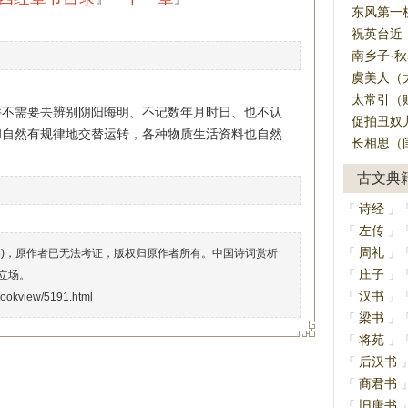
东风第一枝
祝英台近（
南乡子·秋
虞美人（大
太常引（赋
并不需要去辨别阴阳晦明、不记数年月时日、也不认
促拍丑奴儿
却自然有规律地交替运转，各种物质生活资料也自然
长相思（闺
古文典
诗经
「
」
左传
「
」
周礼
「
」
络)，原作者已无法考证，版权归原作者所有。中国诗词赏析
庄子
「
」
立场。
汉书
「
」
/bookview/5191.html
梁书
「
」
将苑
「
」
后汉书
「
商君书
「
旧唐书
「