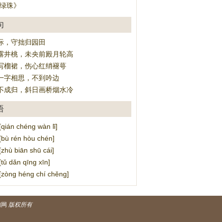
·绿珠》
句
际，守拙归园田
露井桃，未央前殿月轮高
写榴裙，伤心红绡褪萼
一字相思，不到吟边
不成归，斜日画桥烟水冷
语
án chéng wàn lǐ]
ù rén hòu chén]
ù biān shū cái]
 dǎn qīng xīn]
ng héng chí chěng]
询网
版权所有