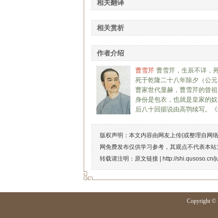
相关翻译
相关赏析
作者介绍
曹雪芹
曹雪芹，生辰不详，死
死于乾隆二十八年除夕（公元1
曹家世代显赫，曹雪芹的曾祖
身份是包衣，也就是皇家的奴
后八十回据说由高鹗续写。《
版权声明：本文内容由网友上传(或整理自网
网免费发布仅供学习参考，其观点不代表本站
转载请注明：原文链接 |
http://shi.qusoso.cn/
Copyright © 