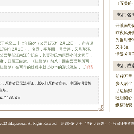
《五美吟
热门名
开荒南野
昨夜风开
为当时曾
于乾隆二十七年除夕（公元1763年2月12日），亦有说
又争知、
764年2月1日）。名霑，字芹圃，号雪芹，又号芹溪。
满隄芳草
父曹玺任江南江宁织造，其妻孙氏为康熙小时之奶母，
隶，归属正白旗。《红楼梦》前八十回由曹雪芹所写，
热门成
红楼梦》在写作的过程中就以抄本的形式流传，…
详情
前程万里 [qi
络)，原作者已无法考证，版权归原作者所有。中国诗词赏析
步人后尘 [b
立场。
助边输财 [zh
juzi/4438.html
吐胆倾心 [tǔ
纵横驰骋 [zò
2023 shi.qusoso.cn All Rights Reserved.
唐诗宋词大全（诗词大辞典）
◇
收藏证书查