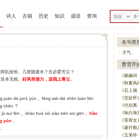
诗人
古籍
历史
知识
成语
查询
名句类
天气
「
」
曹雪芹
蝶阵乱纷纷。几曾随逝水？岂必委芳尘？
《姽婳词
休笑本无根。
好风凭借力，送我上青云
。
《秋窗风
《石上偈
《交趾怀
g juàn dé jun1 yún 。fēng wéi dié zhèn luàn fēn
《代别离
āng chén ？
《咏白海
í jù suí fèn 。sháo huá xiū xiào běn wú gēn 。
hǎo
《芙蓉女
ng yún
。
《菱荇鹅
。
《五美吟