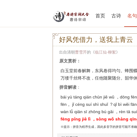
首页
古诗
名句
好风凭借力，送我上青云
出自清朝
曹雪芹
的《
临江仙·柳絮
》
原文赏析：
白玉堂前春解舞，东风卷得均匀。蜂围
万缕千丝终不改，任他随聚随分。韶华
拼音解读
：
bái yù táng qián chūn jiě wǔ ，dōng fēn
fēn 。jǐ céng suí shì shuǐ ？qǐ bì wěi f
wàn lǚ qiān sī zhōng bú gǎi ，rèn tā su
fēng píng jiè lì ，sòng wǒ shàng qī
※提示：拼音为程序生成，因此多音字的拼音可能不准确