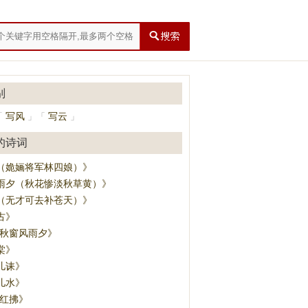
别
写风
写云
「
」
「
」
的诗词
（姽婳将军林四娘）》
雨夕（秋花惨淡秋草黄）》
（无才可去补苍天）》
古》
·秋窗风雨夕》
棠》
儿诔》
儿水》
·红拂》